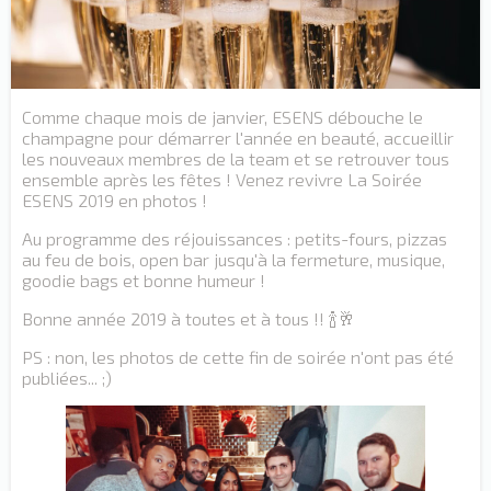
Comme chaque mois de janvier, ESENS débouche le
champagne pour démarrer l'année en beauté, accueillir
les nouveaux membres de la team et se retrouver tous
ensemble après les fêtes ! Venez revivre La Soirée
ESENS 2019 en photos !
Au programme des réjouissances : petits-fours, pizzas
au feu de bois, open bar jusqu'à la fermeture, musique,
goodie bags et bonne humeur !
Bonne année 2019 à toutes et à tous !! 🍾🥂
PS : non, les photos de cette fin de soirée n'ont pas été
publiées... ;)