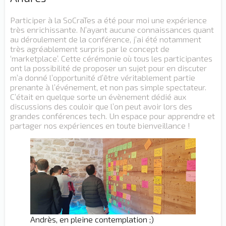
Participer à la SoCraTes a été pour moi une expérience
très enrichissante. N’ayant aucune connaissances quant
au déroulement de la conférence, j’ai été notamment
très agréablement surpris par le concept de
‘marketplace’. Cette cérémonie où tous les participantes
ont la possibilité de proposer un sujet pour en discuter
m’a donné l’opportunité d’être véritablement partie
prenante à l’événement, et non pas simple spectateur.
C’était en quelque sorte un évènement dédié aux
discussions des couloir que l’on peut avoir lors des
grandes conférences tech. Un espace pour apprendre et
partager nos expériences en toute bienveillance !
Andrès, en pleine contemplation ;)