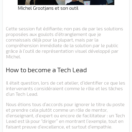
Michel Grootjans et son outil
Cette session fut édifiante; non pas de par les solutions
proposées aux goulots d’étranglement que je
connaissais déjà pour la plupart, mais par la
compréhension immédiate de la solution par le public
grâce à l’outil de représentation visuel développé par
Michel.
How to become a Tech Lead
Il était question, lors de cet atelier, d’identifier ce que les
intervenants considéraient comme le rôle et les tâches
d’un Tech Lead.
Nous étions tous d’accords pour ignorer le titre du poste
et prendre cela plutôt comme un rôle de mentor,
d’enseignant, d’expert ou encore de facilitateur : un Tech
Lead est là pour “diriger” en montrant l’exemple, tout en
faisant preuve d’excellence, et surtout d’empathie.