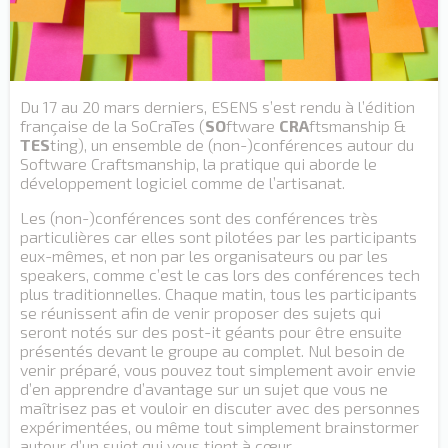
Du 17 au 20 mars derniers, ESENS s’est rendu à l’édition
française de la SoCraTes (
SO
ftware
CRA
ftsmanship &
TES
ting), un ensemble de (non-)conférences autour du
Software Craftsmanship, la pratique qui aborde le
développement logiciel comme de l’artisanat.
Les (non-)conférences sont des conférences très
particulières car elles sont pilotées par les participants
eux-mêmes, et non par les organisateurs ou par les
speakers, comme c’est le cas lors des conférences tech
plus traditionnelles. Chaque matin, tous les participants
se réunissent afin de venir proposer des sujets qui
seront notés sur des post-it géants pour être ensuite
présentés devant le groupe au complet. Nul besoin de
venir préparé, vous pouvez tout simplement avoir envie
d’en apprendre d’avantage sur un sujet que vous ne
maîtrisez pas et vouloir en discuter avec des personnes
expérimentées, ou même tout simplement brainstormer
autour d’un sujet qui vous tient à cœur.