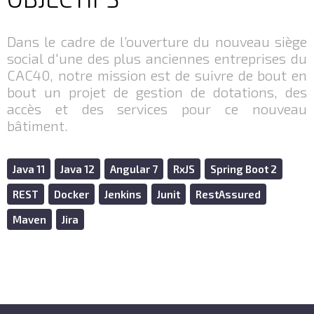
Dans le cadre de l’ouverture du nouveau siège
social d'une des plus anciennes entreprises du
CAC40, notre mission est de suivre de bout en
bout un projet de gestion de dotations, des
accès et des services pour ce nouveau
bâtiment.
Java 11
Java 12
Angular 7
RxJS
Spring Boot 2
REST
Docker
Jenkins
Junit
RestAssured
Maven
Jira