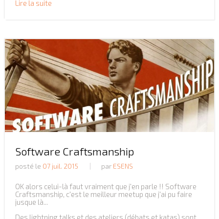
Lire la suite
Software Craftsmanship
posté le
07 juil. 2015
par
ESENS
OK alors celui-là faut vraiment que j'en parle !! Software
Craftsmanship, c'est le meilleur meetup que j'ai pu faire
jusque là...
Des lightning talks et des ateliers (débats et katas) sont