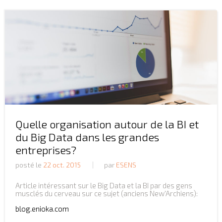
Quelle organisation autour de la BI et
du Big Data dans les grandes
entreprises?
posté le
22 oct. 2015
par
ESENS
Article intéressant sur le Big Data et la BI par des gens
musclés du cerveau sur ce sujet (anciens New'Archiens):
blog.enioka.com