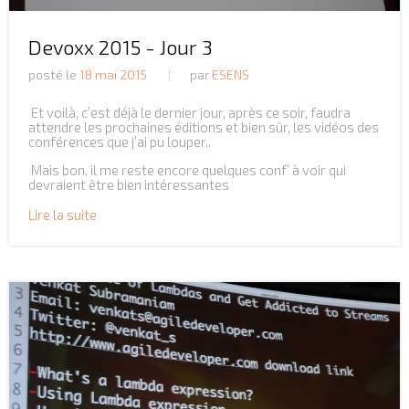
Devoxx 2015 - Jour 3
posté le
18 mai 2015
par
ESENS
Et voilà, c’est déjà le dernier jour, après ce soir, faudra
attendre les prochaines éditions et bien sûr, les vidéos des
conférences que j’ai pu louper..
Mais bon, il me reste encore quelques conf’ à voir qui
devraient être bien intéressantes
Lire la suite