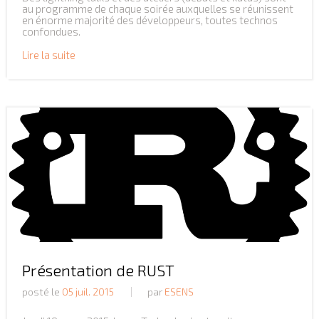
au programme de chaque soirée auxquelles se réunissent
en énorme majorité des développeurs, toutes technos
confondues.
Lire la suite
Présentation de RUST
posté le
05 juil. 2015
par
ESENS