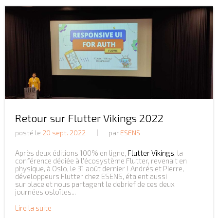
Retour sur Flutter Vikings 2022
posté le
20 sept. 2022
par
ESENS
Après deux éditions 100% en ligne,
Flutter Vikings
, la
conférence dédiée à l'écosystème Flutter, revenait en
physique, à Oslo, le 31 août dernier ! Andrés et Pierre,
développeurs Flutter chez ESENS, étaient aussi
sur place et nous partagent le debrief de ces deux
journées osloïtes...
Lire la suite