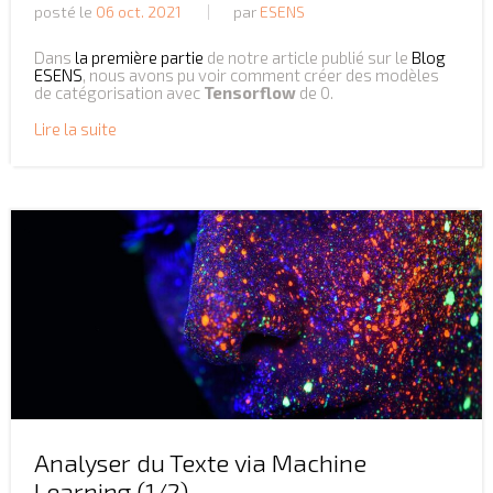
posté le
06 oct. 2021
par
ESENS
Dans
la première partie
de notre article publié sur le
Blog
ESENS
, nous avons pu voir comment créer des modèles
de catégorisation avec
Tensorflow
de 0.
Lire la suite
Analyser du Texte via Machine
Learning (1/2)