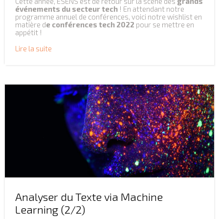
Cette année, ESENS est de retour sur la scène des
grands
événements du secteur tech
! En attendant notre
programme annuel de conférences, voici notre wishlist en
matière d
e
conférences tech
2022
pour se mettre en
appétit !
Lire la suite
Analyser du Texte via Machine
Learning (2/2)