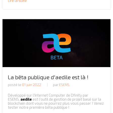
Lire la suite
La bêta publique d'aedile est là !
posté le
01 juin 2022
par
ESENS
Développé sur l'Internet Computer de
Dfinity par
ESENS,
aedile
est l'outil de gestion de projet basé sur la
blockchain dont vous ne pourrez plus vous passer ! Venez
tester notre première bêta publique !