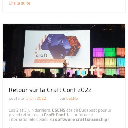
Lire la suite
Retour sur la Craft Conf 2022
posté le
15 juin 2022
par
ESENS
Les 2 et 3 juin derniers,
ESENS
était à Budapest pour le
grand retour de la
Craft Conf
, la conférence
internationale dédiée au
software craftsmanship
!